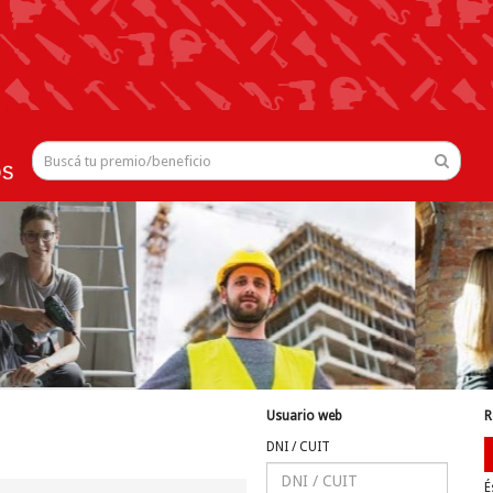
Usuario web
R
DNI / CUIT
É