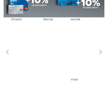
CPC4025
RHC31B
AHC25B
YT30T