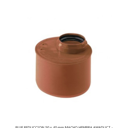
BUJE REDUCCION 50 x 40 mm MACHO HEMBRA AWADUCT -