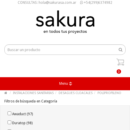
CONSULTAS: hola@sakurasa.com.ar
+54(299)6374982
0
Menu
INSTALACIONES SANITARIAS
DESAGUES CLOACALES
POLIPROPILENO
Filtros de búsqueda en Categoría
Awaduct (97)
Duratop (98)