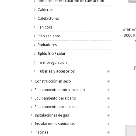
Bombas de recirculación de calefacción
Calderas
Calefactores
Fan coils
AIRE 
3000 K
Piso radiante
Radiadores
Splits frio / calor
Termoregulación
(
Tuberias y accesorios
Construcción en seco
Equipamiento contra incendio
Equipamiento para baño
Equipamiento para cocina
Instalaciones de gas
Instalaciones sanitarias
Piscinas