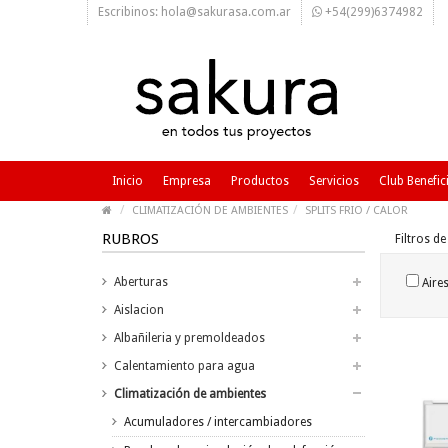
Escribinos: hola@sakurasa.com.ar
+54(299)6374982
Inicio
Empresa
Productos
Servicios
Club Benefic
CLIMATIZACIÓN DE AMBIENTES
SPLITS FRIO / CALOR
RUBROS
Filtros d
Aberturas
Aires
Aislacion
Albañileria y premoldeados
Calentamiento para agua
Climatización de ambientes
Acumuladores / intercambiadores