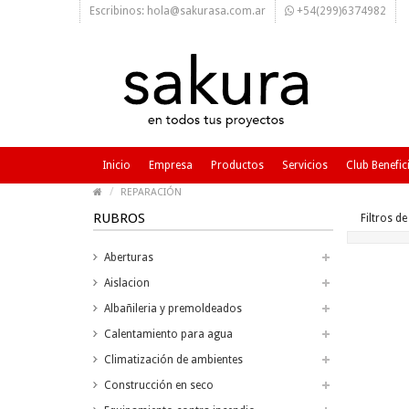
Escribinos: hola@sakurasa.com.ar
+54(299)6374982
Inicio
Empresa
Productos
Servicios
Club Benefic
REPARACIÓN
RUBROS
Filtros d
Aberturas
Aislacion
Albañileria y premoldeados
Calentamiento para agua
Climatización de ambientes
Construcción en seco