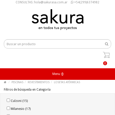
CONSULTAS: hola@sakurasa.com.ar
+54(299)6374982
0
Menu
PISCINAS
REVESTIMIENTOS
LOSETAS ATÉRMICAS
Filtros de búsqueda en Categoría
Culzoni (15)
Milanesio (17)