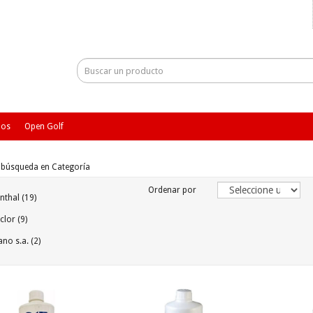
ios
Open Golf
e búsqueda en Categoría
Ordenar por
thal (19)
lor (9)
no s.a. (2)