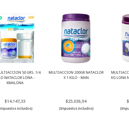
ULTIACCION 50 GRS. 1/4
MULTIACCION 200GR NATACLOR
MULTIACCI
LO NATACLOR LONA -
X 1 KILO - MAN
KG LONA 
KMALONA
$14.147,33
$25.036,94
$
Impuestos incluidos)
(Impuestos incluidos)
(Impu