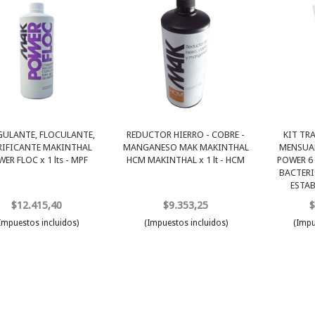
ULANTE, FLOCULANTE,
REDUCTOR HIERRO - COBRE -
KIT TR
RIFICANTE MAKINTHAL
MANGANESO MAK MAKINTHAL
MENSUA
ER FLOC x 1 lts - MPF
HCM MAKINTHAL x 1 lt - HCM
POWER 6
BACTERI
ESTAB
$12.415,40
$9.353,25
$
Impuestos incluidos)
(Impuestos incluidos)
(Impu