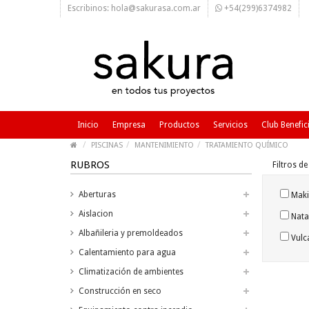
Escribinos: hola@sakurasa.com.ar
+54(299)6374982
Inicio
Empresa
Productos
Servicios
Club Benefic
PISCINAS
MANTENIMIENTO
TRATAMIENTO QUÍMICO
RUBROS
Filtros d
Aberturas
Makin
Aislacion
Natac
Albañileria y premoldeados
Vulca
Calentamiento para agua
Climatización de ambientes
Construcción en seco