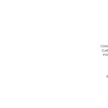
COAG
CLA
POW
(