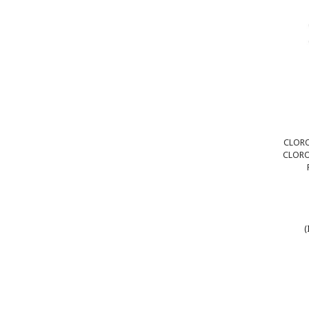
CLOR
CLORO 
(