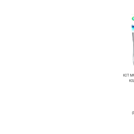
KIT M
KI
(