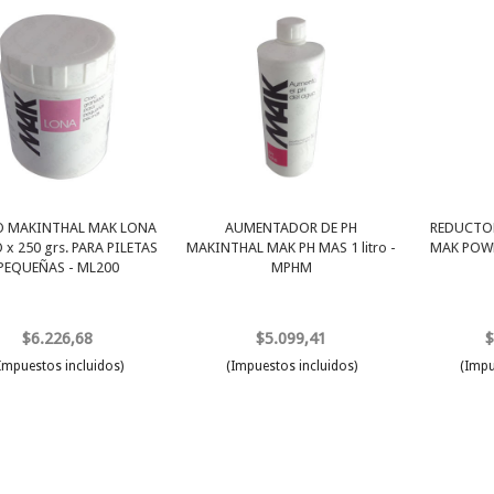
O MAKINTHAL MAK LONA
AUMENTADOR DE PH
REDUCTOR
x 250 grs. PARA PILETAS
MAKINTHAL MAK PH MAS 1 litro -
MAK POWE
PEQUEÑAS - ML200
MPHM
$6.226,68
$5.099,41
$
Impuestos incluidos)
(Impuestos incluidos)
(Impu