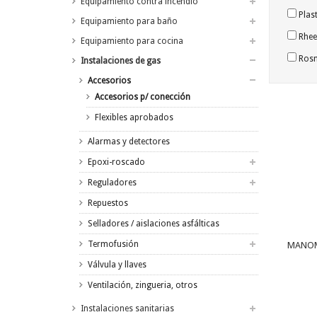
Equipamiento contra incendio
Plast
Equipamiento para baño
Rhee
Equipamiento para cocina
Rosm
Instalaciones de gas
Accesorios
Accesorios p/ conección
Flexibles aprobados
Alarmas y detectores
Epoxi-roscado
Reguladores
Repuestos
Selladores / aislaciones asfálticas
Termofusión
MANOME
Válvula y llaves
Ventilación, zingueria, otros
Instalaciones sanitarias