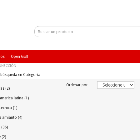
ios
Open Golf
CONECCIÓN
e búsqueda en Categoría
Ordenar por
as (2)
merica latina (1)
ecnica (1)
 amianto (4)
 (36)
 (2)