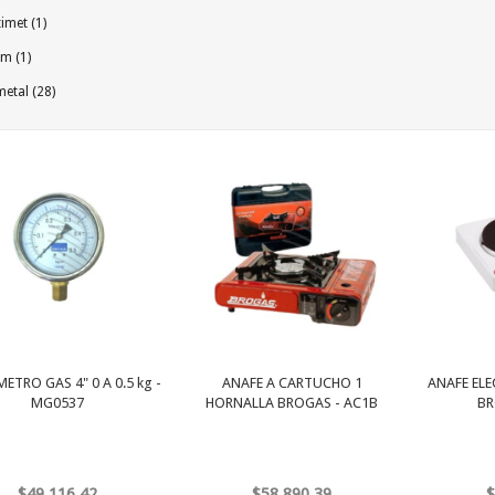
imet (1)
m (1)
etal (28)
TRO GAS 4" 0 A 0.5 kg -
ANAFE A CARTUCHO 1
ANAFE EL
MG0537
HORNALLA BROGAS - AC1B
BR
$49.116,42
$58.890,39
$