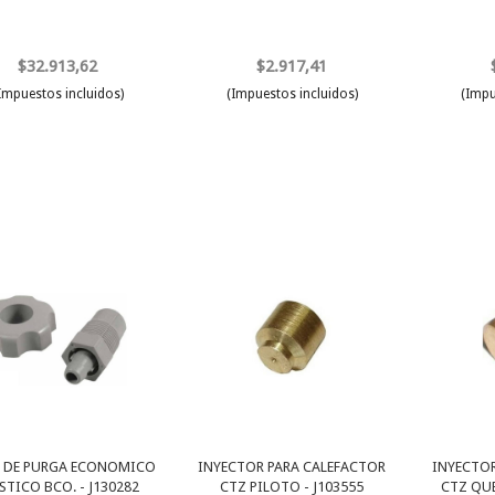
$32.913,62
$2.917,41
Impuestos incluidos)
(Impuestos incluidos)
(Impu
O DE PURGA ECONOMICO
INYECTOR PARA CALEFACTOR
INYECTOR
STICO BCO. - J130282
CTZ PILOTO - J103555
CTZ QU