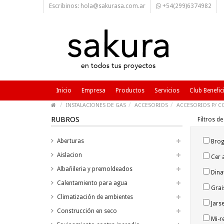
Escribinos: hola@sakurasa.com.ar
+54(299)6374982
Inicio
Empresa
Productos
Servicios
Club Benefic
INSTALACIONES DE GAS
ACCESORIOS
ACCESORIOS P/ 
RUBROS
Filtros d
Aberturas
Brog
Aislacion
Cer a
Albañileria y premoldeados
Dinat
Calentamiento para agua
Grais
Climatización de ambientes
Jarse
Construcción en seco
Mi-re