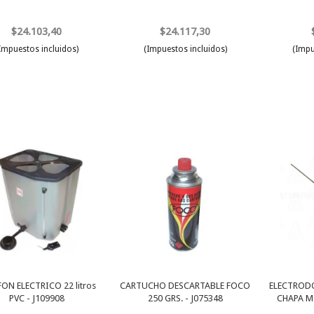
$24.103,40
$24.117,30
Impuestos incluidos)
(Impuestos incluidos)
(Impu
ON ELECTRICO 22 litros
CARTUCHO DESCARTABLE FOCO
ELECTROD
PVC - J109908
250 GRS. - J075348
CHAPA M