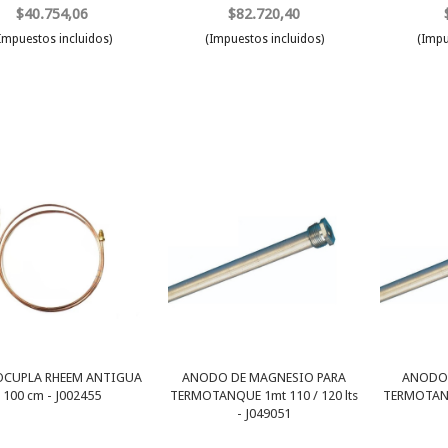
$40.754,06
$82.720,40
Impuestos incluidos)
(Impuestos incluidos)
(Impu
CUPLA RHEEM ANTIGUA
ANODO DE MAGNESIO PARA
ANODO 
100 cm - J002455
TERMOTANQUE 1mt 110 / 120 lts
TERMOTANQU
- J049051