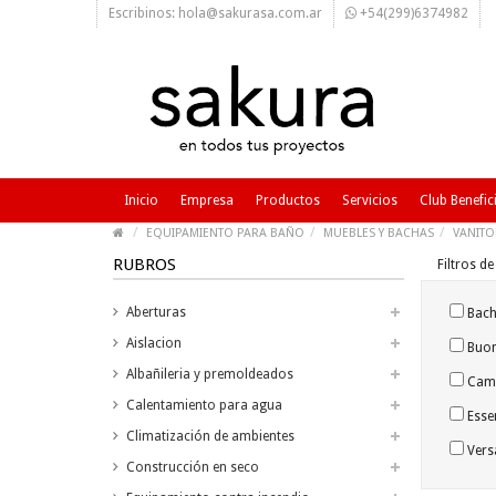
Escribinos: hola@sakurasa.com.ar
+54(299)6374982
Inicio
Empresa
Productos
Servicios
Club Benefic
EQUIPAMIENTO PARA BAÑO
MUEBLES Y BACHAS
VANITO
RUBROS
Filtros d
Aberturas
Bacha
Aislacion
Buon
Albañileria y premoldeados
Camp
Calentamiento para agua
Esse
Climatización de ambientes
Versa
Construcción en seco