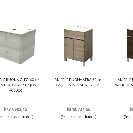
LE BUONA CLEO 60 cm
MUEBLE BUONA VERA 60 cm
MUEBLE 
NTE ROVERE 2 CAJONES -
CAJU SIN MESADA - V60VC
WENGUE S
VC60CR
$437.982,13
$340.724,65
$
Impuestos incluidos)
(Impuestos incluidos)
(Impu