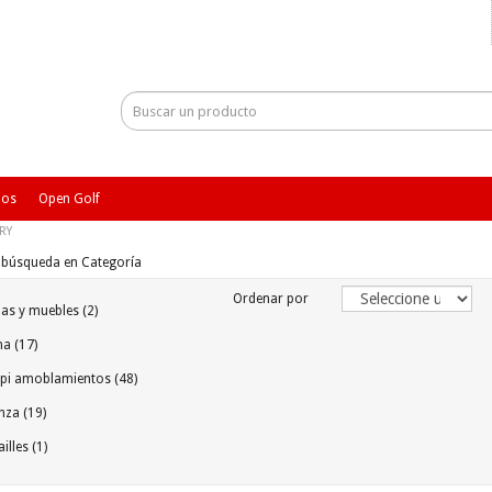
ios
Open Golf
RY
e búsqueda en Categoría
Ordenar por
s y muebles (2)
a (17)
i amoblamientos (48)
nza (19)
illes (1)