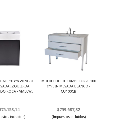
 HALL 50 cm WENGUE
MUEBLE DE PIE CAMPI CURVE 100
SADA IZQUIERDA
cm SIN MESADA BLANCO -
DO ROCA - VM50WI
CU100CB
675.158,14
$759.687,82
estos incluidos)
(Impuestos incluidos)