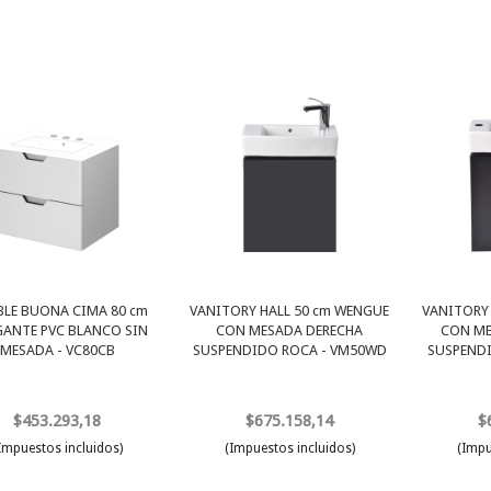
LE BUONA CIMA 80 cm
VANITORY HALL 50 cm WENGUE
VANITORY
ANTE PVC BLANCO SIN
CON MESADA DERECHA
CON ME
MESADA - VC80CB
SUSPENDIDO ROCA - VM50WD
SUSPENDI
$453.293,18
$675.158,14
$
Impuestos incluidos)
(Impuestos incluidos)
(Impu