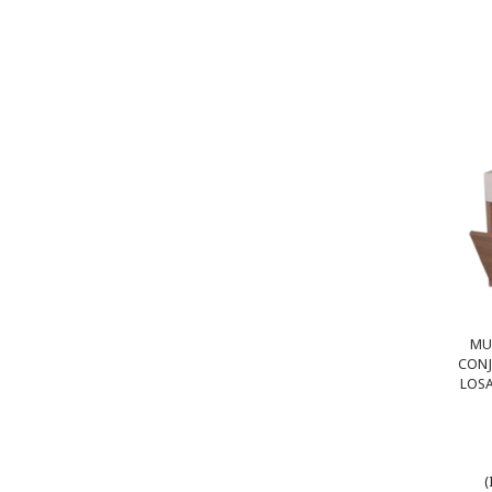
MU
CONJ
LOSA
(