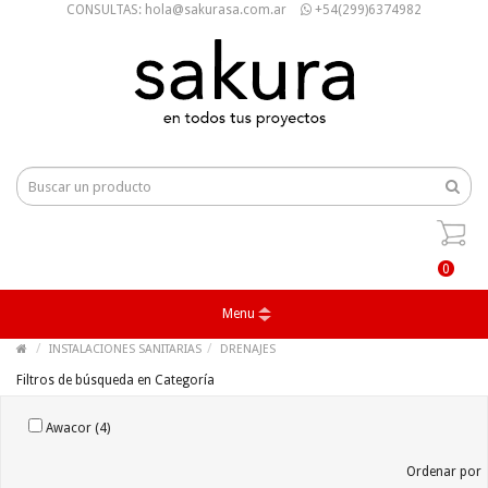
CONSULTAS: hola@sakurasa.com.ar
+54(299)6374982
0
Menu
INSTALACIONES SANITARIAS
DRENAJES
Filtros de búsqueda en Categoría
Awacor (4)
Ordenar por