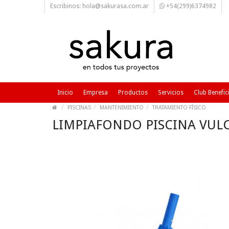
Escribinos: hola@sakurasa.com.ar
+54(299)6374982
Inicio
Empresa
Productos
Servicios
Club Benefic
PISCINAS
MANTENIMIENTO
TRATAMIENTO FÍSICO
LIMPIAFONDO PISCINA VULC