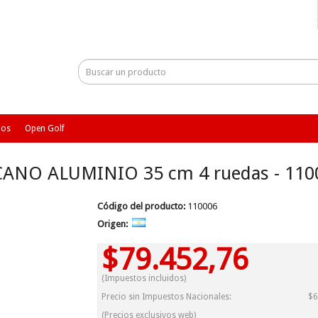
ios
Open Golf
ANO ALUMINIO 35 cm 4 ruedas - 110
Código del producto:
110006
Origen:
$79.452,76
(Impuestos incluidos)
Precio sin Impuestos Nacionales:
$6
(Precios exclusivos web)