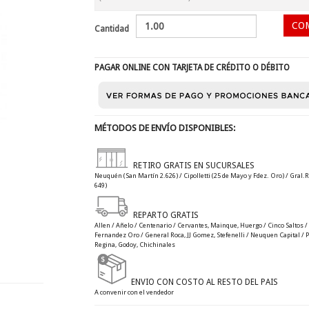
Cantidad
PAGAR ONLINE CON TARJETA DE CRÉDITO O DÉBITO
MÉTODOS DE ENVÍO DISPONIBLES:
RETIRO GRATIS EN SUCURSALES
Neuquén (San Martín 2.626) / Cipolletti (25 de Mayo y Fdez. Oro) / Gral.R
649)
REPARTO GRATIS
Allen / Añelo / Centenario / Cervantes, Mainque, Huergo / Cinco Saltos / C
Fernandez Oro / General Roca, JJ Gomez, Stefenelli / Neuquen Capital / Plo
Regina, Godoy, Chichinales
ENVIO CON COSTO AL RESTO DEL PAIS
A convenir con el vendedor