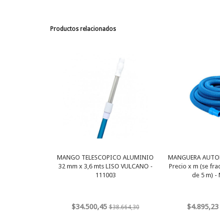
Productos relacionados
MANGO TELESCOPICO ALUMINIO
MANGUERA AUTOF
32 mm x 3,6 mts LISO VULCANO -
Precio x m (se fr
111003
de 5 m) 
$34.500,45
$4.895,23
$38.664,30