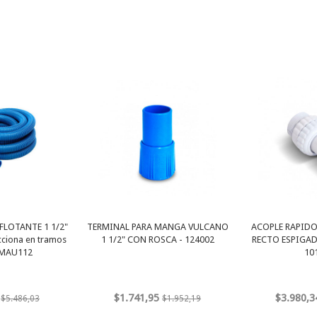
LOTANTE 1 1/2"
TERMINAL PARA MANGA VULCANO
ACOPLE RAPIDO
acciona en tramos
1 1/2" CON ROSCA - 124002
RECTO ESPIGAD
- MAU112
10
$1.741,95
$3.980,3
$5.486,03
$1.952,19