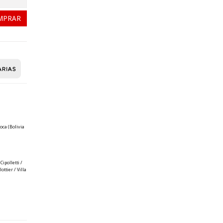
oca (Bolivia
ipolletti /
ttier / Villa