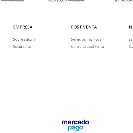
$6.918,68
$9.866,4
$1.195.743,93
$7.753,70
EMPRESA
POST VENTA
N
Sobre Sakura
Servicios Técnicos
Es
Sucursales
Consulta post venta
Ca