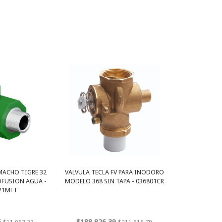
ACHO TIGRE 32
VALVULA TECLA FV PARA INODORO
OFUSION AGUA -
MODELO 368 SIN TAPA - 036801CR
21MFT