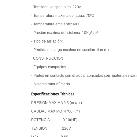
- Tensiones disponibles: 220v
- Temperatura máxima del agua: 70ºC
- Temperatura ambiente: 40ºC
- Presión máxima del sistema: 10Kg/cm²
- Tipo de aislación: F
- Pérdida de carga máxima en succión: 4 m.c.a.
CONSTRUCCIÓN
- Equipos compactos
- Partes en contacto con el agua fabricadas con materiales sani
- Sistema rotor húmedo
Especificaciones Técnicas
PRESION MÁXIMA 5.3 (m.c.a.)
CAUDAL MÁXIMO 4700 (l/h)
POTENCIA 0.10(HP)
TENSIÓN 220V