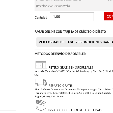
(Precios exclusivos web)
Cantidad
PAGAR ONLINE CON TARJETA DE CRÉDITO O DÉBITO
MÉTODOS DE ENVÍO DISPONIBLES:
RETIRO GRATIS EN SUCURSALES
Neuquén (San Martín 2.626) / Cipolletti (25 de Mayo y Fdez. Oro) / Gral.R
649)
REPARTO GRATIS
Allen / Añelo / Centenario / Cervantes, Mainque, Huergo / Cinco Saltos / C
Fernandez Oro / General Roca, JJ Gomez, Stefenelli / Neuquen Capital / Plo
Regina, Godoy, Chichinales
ENVIO CON COSTO AL RESTO DEL PAIS