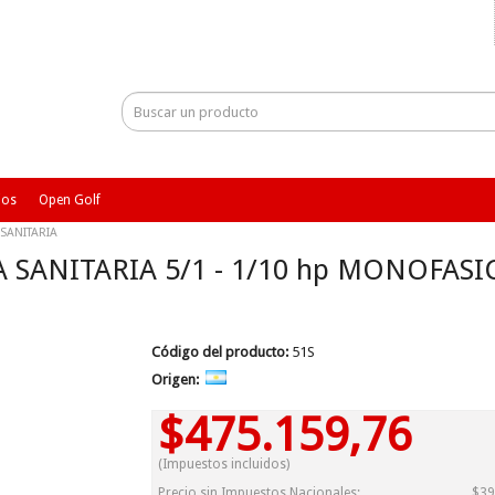
ios
Open Golf
SANITARIA
ANITARIA 5/1 - 1/10 hp MONOFASIC
Código del producto:
51S
Origen:
$475.159,76
(Impuestos incluidos)
Precio sin Impuestos Nacionales:
$39