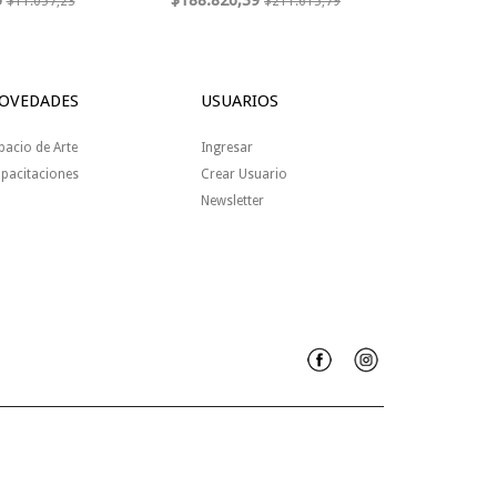
5
$188.826,39
$11.057,23
$211.615,79
OVEDADES
USUARIOS
pacio de Arte
Ingresar
pacitaciones
Crear Usuario
Newsletter