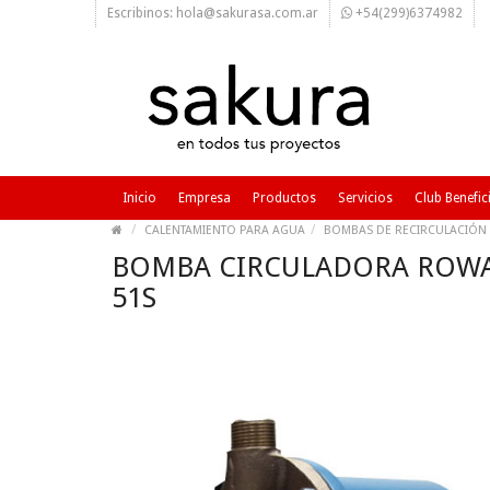
Escribinos: hola@sakurasa.com.ar
+54(299)6374982
Inicio
Empresa
Productos
Servicios
Club Benefic
CALENTAMIENTO PARA AGUA
BOMBAS DE RECIRCULACIÓN 
BOMBA CIRCULADORA ROWA S
51S