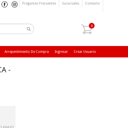
Preguntas Frecuentes
Sucursales
Contacto
0
Arrepentimiento De Compra
Ingresar
Crear Usuario
A -
2.694,02