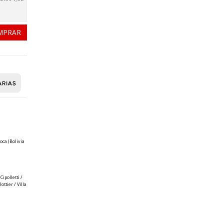
oca (Bolivia
ipolletti /
ttier / Villa