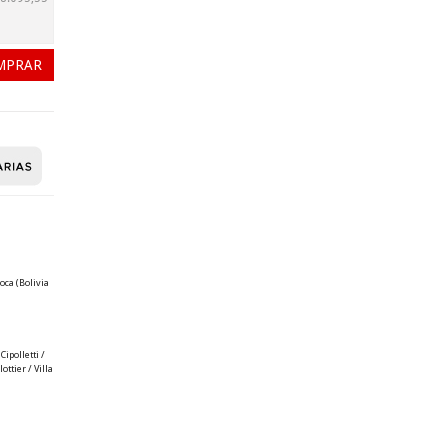
oca (Bolivia
ipolletti /
ttier / Villa