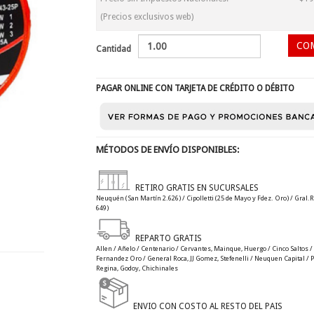
(Precios exclusivos web)
Cantidad
PAGAR ONLINE CON TARJETA DE CRÉDITO O DÉBITO
MÉTODOS DE ENVÍO DISPONIBLES:
RETIRO GRATIS EN SUCURSALES
Neuquén (San Martín 2.626) / Cipolletti (25 de Mayo y Fdez. Oro) / Gral.R
649)
REPARTO GRATIS
Allen / Añelo / Centenario / Cervantes, Mainque, Huergo / Cinco Saltos / C
Fernandez Oro / General Roca, JJ Gomez, Stefenelli / Neuquen Capital / Plo
Regina, Godoy, Chichinales
ENVIO CON COSTO AL RESTO DEL PAIS