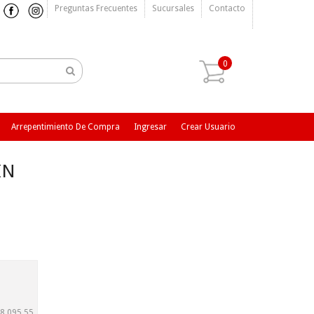
Preguntas Frecuentes
Sucursales
Contacto
0
Arrepentimiento De Compra
Ingresar
Crear Usuario
IN
8.095,55