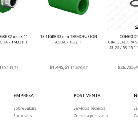
RE 32 mm x 1"
TE TIGRE 32 mm TERMOFUSION
CONEXIO
GUA - TM321FT
AGUA - TE32FT
CIRCULADORA ST
43-25 / 53-25 1 
$1.445,61
$26.725,4
$10.149,76
$1.620,07
EMPRESA
POST VENTA
N
Sobre Sakura
Servicios Técnicos
Es
Sucursales
Consulta post venta
Ca