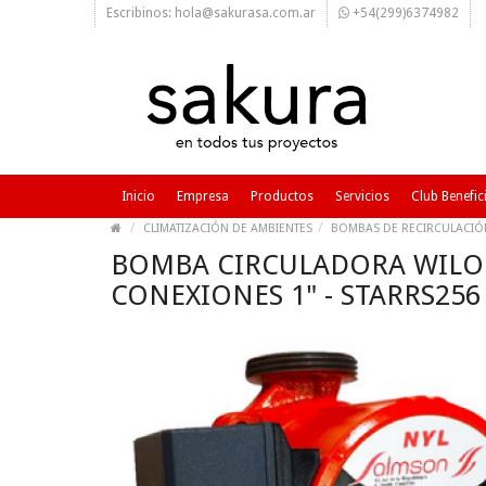
Escribinos: hola@sakurasa.com.ar
+54(299)6374982
Inicio
Empresa
Productos
Servicios
Club Benefic
CLIMATIZACIÓN DE AMBIENTES
BOMBAS DE RECIRCULACIÓ
BOMBA CIRCULADORA WILO C
CONEXIONES 1" - STARRS256