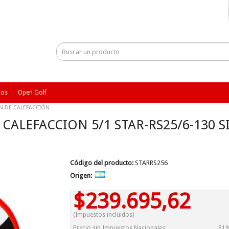
ios
Open Golf
N DE CALEFACCIÓN
ALEFACCION 5/1 STAR-RS25/6-130 S
Código del producto:
STARRS256
Origen:
$239.695,62
(Impuestos incluidos)
Precio sin Impuestos Nacionales:
$19