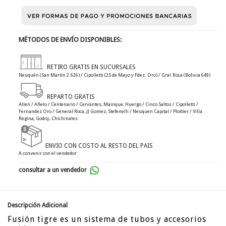
MÉTODOS DE ENVÍO DISPONIBLES:
RETIRO GRATIS EN SUCURSALES
Neuquén (San Martín 2.626) / Cipolletti (25 de Mayo y Fdez. Oro) / Gral.Roca (Bolivia 649)
REPARTO GRATIS
Allen / Añelo / Centenario / Cervantes, Mainque, Huergo / Cinco Saltos / Cipolletti /
Fernandez Oro / General Roca, JJ Gomez, Stefenelli / Neuquen Capital / Plottier / Villa
Regina, Godoy, Chichinales
ENVIO CON COSTO AL RESTO DEL PAIS
A convenir con el vendedor
consultar a un vendedor
Descripción Adicional
Fusión tigre es un sistema de tubos y accesorios