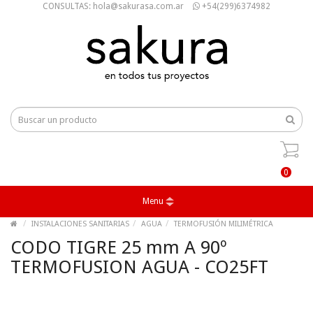
CONSULTAS: hola@sakurasa.com.ar
+54(299)6374982
0
Menu
INSTALACIONES SANITARIAS
AGUA
TERMOFUSIÓN MILIMÉTRICA
CODO TIGRE 25 mm A 90º
TERMOFUSION AGUA - CO25FT