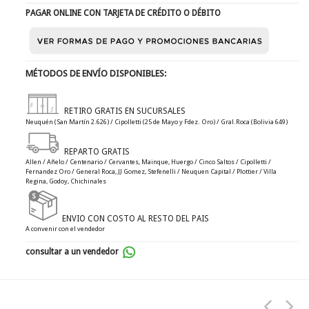
PAGAR ONLINE CON TARJETA DE CRÉDITO O DÉBITO
MÉTODOS DE ENVÍO DISPONIBLES:
RETIRO GRATIS EN SUCURSALES
Neuquén (San Martín 2.626) / Cipolletti (25 de Mayo y Fdez. Oro) / Gral.Roca (Bolivia 649)
REPARTO GRATIS
Allen / Añelo / Centenario / Cervantes, Mainque, Huergo / Cinco Saltos / Cipolletti /
Fernandez Oro / General Roca, JJ Gomez, Stefenelli / Neuquen Capital / Plottier / Villa
Regina, Godoy, Chichinales
ENVIO CON COSTO AL RESTO DEL PAIS
A convenir con el vendedor
consultar a un vendedor