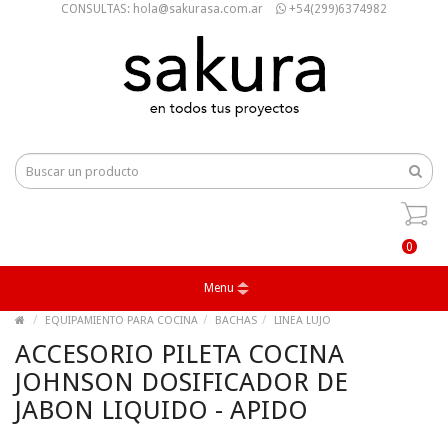
CONSULTAS: hola@sakurasa.com.ar
+54(299)6374982
0
Menu
EQUIPAMIENTO PARA COCINA
BACHAS
LINEA LUJO
ACCESORIO PILETA COCINA
JOHNSON DOSIFICADOR DE
JABON LIQUIDO - APIDO