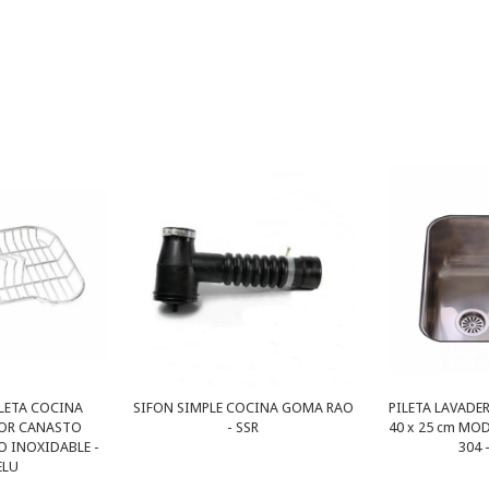
LETA COCINA
SIFON SIMPLE COCINA GOMA RAO
PILETA LAVADE
OR CANASTO
- SSR
40 x 25 cm MO
O INOXIDABLE -
304 
ELU