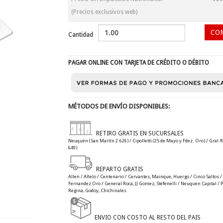
(Precios exclusivos web)
Cantidad
PAGAR ONLINE CON TARJETA DE CRÉDITO O DÉBITO
MÉTODOS DE ENVÍO DISPONIBLES:
RETIRO GRATIS EN SUCURSALES
Neuquén (San Martín 2.626) / Cipolletti (25 de Mayo y Fdez. Oro) / Gral.R
649)
REPARTO GRATIS
Allen / Añelo / Centenario / Cervantes, Mainque, Huergo / Cinco Saltos / C
Fernandez Oro / General Roca, JJ Gomez, Stefenelli / Neuquen Capital / Plo
Regina, Godoy, Chichinales
ENVIO CON COSTO AL RESTO DEL PAIS