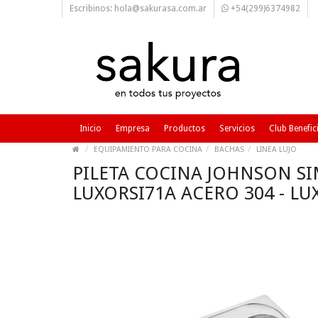
Escribinos: hola@sakurasa.com.ar
+54(299)6374982
Inicio
Empresa
Productos
Servicios
Club Benefic
EQUIPAMIENTO PARA COCINA
BACHAS
LINEA LUJO
PILETA COCINA JOHNSON SIM
LUXORSI71A ACERO 304 - LU