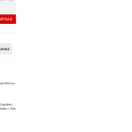
oca (Bolivia
ipolletti /
ttier / Villa