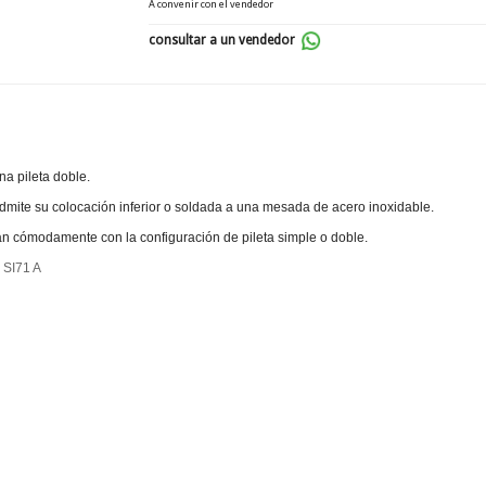
A convenir con el vendedor
consultar a un vendedor
na pileta doble.
dmite su colocación inferior o soldada a una mesada de acero inoxidable.
an cómodamente con la configuración de pileta simple o doble.
SI71 A