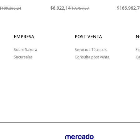
$6.922,14
$166.962,7
$109.396,24
$7.757,57
EMPRESA
POST VENTA
N
Sobre Sakura
Servicios Técnicos
Es
Sucursales
Consulta post venta
Ca