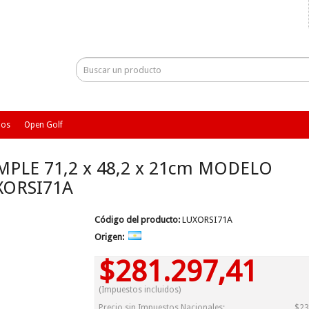
ios
Open Golf
PLE 71,2 x 48,2 x 21cm MODELO
XORSI71A
Código del producto:
LUXORSI71A
Origen:
$281.297,41
(Impuestos incluidos)
Precio sin Impuestos Nacionales:
$23