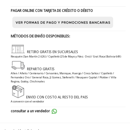
PAGAR ONLINE CON TARJETA DE CRÉDITO O DÉBITO
MÉTODOS DE ENVÍO DISPONIBLES:
RETIRO GRATIS EN SUCURSALES
Neuquén (San Martín 2.626) / Cipolletti (25 de Mayo y Fdez. Oro) / Gral.Roca (Bolivia 649)
REPARTO GRATIS
Allen / Añelo / Centenario / Cervantes, Mainque, Huergo / Cinco Saltos / Cipolletti /
Fernandez Oro / General Roca, JJ Gomez, Stefenelli / Neuquen Capital / Plottier / Villa
Regina, Godoy, Chichinales
ENVIO CON COSTO AL RESTO DEL PAIS
A convenir con el vendedor
consultar a un vendedor