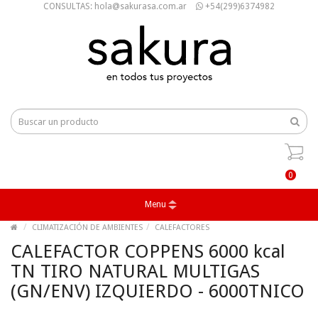
CONSULTAS: hola@sakurasa.com.ar
+54(299)6374982
0
Menu
CLIMATIZACIÓN DE AMBIENTES
CALEFACTORES
CALEFACTOR COPPENS 6000 kcal
TN TIRO NATURAL MULTIGAS
(GN/ENV) IZQUIERDO - 6000TNICO