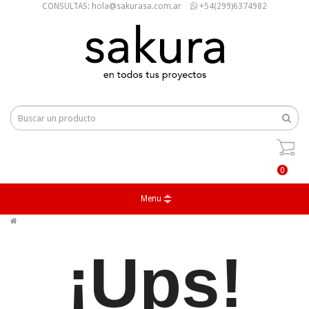
CONSULTAS: hola@sakurasa.com.ar
+54(299)6374982
0
Menu
¡Ups!