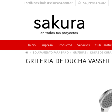
Escribinos: hola@sakurasa.com.ar
+54(299)6374982
Inicio
Empresa
Productos
Servicios
Club Benefic
EQUIPAMIENTO PARA BAÑO
GRIFERíAS
LINEAS DE OBRA
GRIFERIA DE DUCHA VASSER