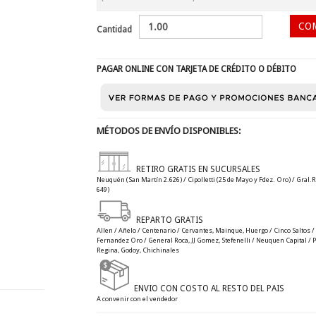
Cantidad
PAGAR ONLINE CON TARJETA DE CRÉDITO O DÉBITO
MÉTODOS DE ENVÍO DISPONIBLES:
RETIRO GRATIS EN SUCURSALES
Neuquén (San Martín 2.626) / Cipolletti (25 de Mayo y Fdez. Oro) / Gral.R
649)
REPARTO GRATIS
Allen / Añelo / Centenario / Cervantes, Mainque, Huergo / Cinco Saltos / C
Fernandez Oro / General Roca, JJ Gomez, Stefenelli / Neuquen Capital / Plo
Regina, Godoy, Chichinales
ENVIO CON COSTO AL RESTO DEL PAIS
A convenir con el vendedor