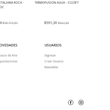
ITALIANA ROCA -
TERMOFUSION AGUA - CU25FT
OC
4
$591,30
$58.710,83
$662,66
OVEDADES
USUARIOS
pacio de Arte
Ingresar
pacitaciones
Crear Usuario
Newsletter