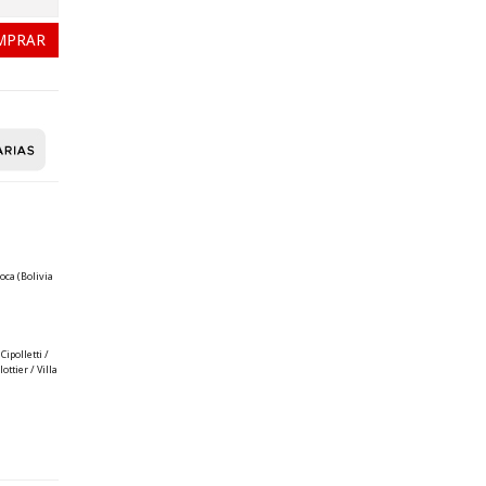
oca (Bolivia
ipolletti /
ttier / Villa