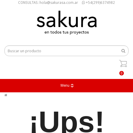
CONSULTAS: hola@sakurasa.com.ar
+54(299)6374982
0
Menu
¡Ups!